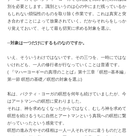
別を必要とします。識別というのは心の中にまだ残っているか
もしれない煩悩性のものを取り除く作業です。これは真実と突
き合わすことによって放棄されていく。だからそれらをしっか
り覚えておいて、そして最も切実に求める対象を選ぶ。
─対象は一つだけにするものなのですか。
いえ、そういうわけではないです。その三つを、一時にではな
いけれども、一人の修行者が行なっていくことは普通です。
( 『マハーヨーギーの真理のことば』第十三章「瞑想─基本編」
第一節 瞑想の基礎／瞑想の対象を選ぶ)
私は、バクティ・ヨーガの瞑想を何年も続けていましたが、今
はアートマンへの瞑想に変わりました。
それは、神を求めなくなったからではなく、むしろ神を求めて
瞑想を続けるうちに自然とアートマンという真我への瞑想に繋
がっていったという感覚です。
瞑想の進み方やその様相は一人一人それぞれに違うものだと思