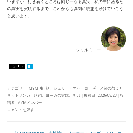
いますが、行き着くところは同じ一なる真実。私の中にあるそ
の真実を実現するまで、これからも真剣に瞑想を続けていこう
と思います。
シャルミニー
カテゴリー:
MYM刊行物
、
シュリー・マハーヨーギー／師の教えと
サットサンガ
、
瞑想
、
ヨーガの実践
、
聖典
| 投稿日:
2025/09/28
|
投
稿者:
MYMメンバー
コメントを残す