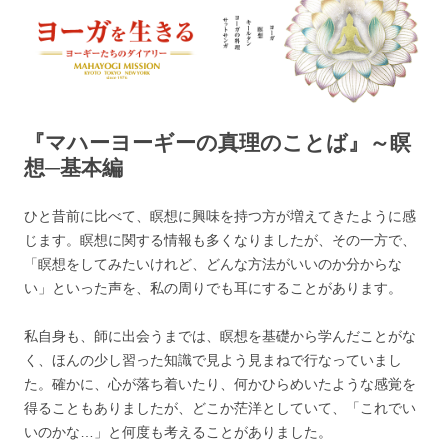
ヨーガを生きる — MAHAYOGI
ヨーギーたちのダイアリー
MISSION ブログ
『マハーヨーギーの真理のことば』～瞑
想─基本編
ひと昔前に比べて、瞑想に興味を持つ方が増えてきたように感
じます。瞑想に関する情報も多くなりましたが、その一方で、
「瞑想をしてみたいけれど、どんな方法がいいのか分からな
い」といった声を、私の周りでも耳にすることがあります。
私自身も、師に出会うまでは、瞑想を基礎から学んだことがな
く、ほんの少し習った知識で見よう見まねで行なっていまし
た。確かに、心が落ち着いたり、何かひらめいたような感覚を
得ることもありましたが、どこか茫洋としていて、「これでい
いのかな…」と何度も考えることがありました。