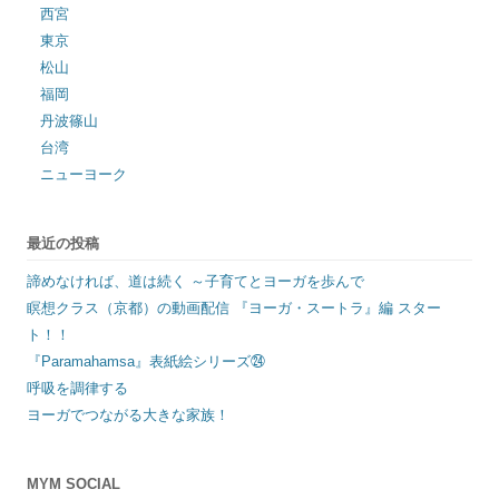
西宮
東京
松山
福岡
丹波篠山
台湾
ニューヨーク
最近の投稿
諦めなければ、道は続く ～子育てとヨーガを歩んで
瞑想クラス（京都）の動画配信 『ヨーガ・スートラ』編 スター
ト！！
『Paramahamsa』表紙絵シリーズ㉔
呼吸を調律する
ヨーガでつながる大きな家族！
MYM SOCIAL