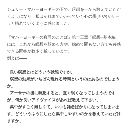
シュリー・マハーヨーギーの下で、瞑想を一から教えていただ
くようになり、私はそれまでかかっていた心の靄(もや)がサー
ッと晴れていくように感じました。
『マハーヨーギーの真理のことば』第十三章「瞑想─基本編」
には、これから瞑想を始める方や、始めて間もない方でも共感
できる問答が数多く載っています。
例えば――
─良い瞑想とはどういう状態ですか。
─瞑想の効果がいちばん現れる時間というのはあるのでしょう
か。
─アーサナの後に瞑想すると、直ぐ眠くなってしまうのです
が、何か良いアドヴァイスがあれば教えて下さい。
─集中がすごく難しくて、いつも雑念ばかりになってしまいま
す。どういうふうにしたら集中しやすいのかを教えていただけ
ますか。