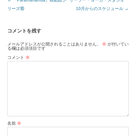
投
←
『Paramahamsa』表紙絵シ
リーラー・ヨーガ・スタジオ
稿
リーズ⑯
10月からのスケジュール
→
ナ
ビ
コメントを残す
ゲ
ー
メールアドレスが公開されることはありません。
※
が付いてい
る欄は必須項目です
シ
コメント
※
ョ
ン
名前
※