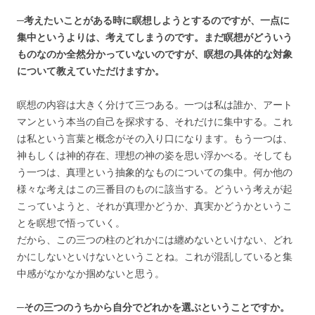
─考えたいことがある時に瞑想しようとするのですが、一点に
集中というよりは、考えてしまうのです。まだ瞑想がどういう
ものなのか全然分かっていないのですが、瞑想の具体的な対象
について教えていただけますか。
瞑想の内容は大きく分けて三つある。一つは私は誰か、アート
マンという本当の自己を探求する、それだけに集中する。これ
は私という言葉と概念がその入り口になります。もう一つは、
神もしくは神的存在、理想の神の姿を思い浮かべる。そしても
う一つは、真理という抽象的なものについての集中。何か他の
様々な考えはこの三番目のものに該当する。どういう考えが起
こっていようと、それが真理かどうか、真実かどうかというこ
とを瞑想で悟っていく。
だから、この三つの柱のどれかには纏めないといけない、どれ
かにしないといけないということね。これが混乱していると集
中感がなかなか掴めないと思う。
─その三つのうちから自分でどれかを選ぶということですか。