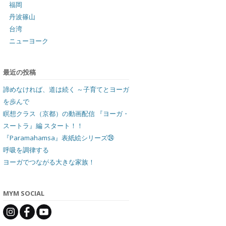
福岡
丹波篠山
台湾
ニューヨーク
最近の投稿
諦めなければ、道は続く ～子育てとヨーガ
を歩んで
瞑想クラス（京都）の動画配信 『ヨーガ・
スートラ』編 スタート！！
『Paramahamsa』表紙絵シリーズ㉔
呼吸を調律する
ヨーガでつながる大きな家族！
MYM SOCIAL