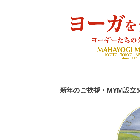
ヨーギーたちのダイアリー
ヨーガを生きる — MAH
新年のご挨拶・MYM設立