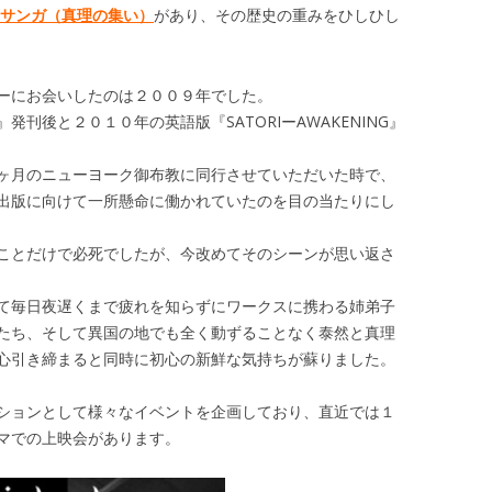
サンガ（真理の集い）
があり、その歴史の重みをひしひし
ーにお会いしたのは２００９年でした。
刊後と２０１０年の英語版『SATORIーAWAKENING』
ヶ月のニューヨーク御布教に同行させていただいた時で、
出版に向けて一所懸命に働かれていたのを目の当たりにし
ことだけで必死でしたが、今改めてそのシーンが思い返さ
て毎日夜遅くまで疲れを知らずにワークスに携わる姉弟子
たち、そして異国の地でも全く動ずることなく泰然と真理
心引き締まると同時に初心の新鮮な気持ちが蘇りました。
ションとして様々なイベントを企画しており、直近では１
マでの上映会があります。