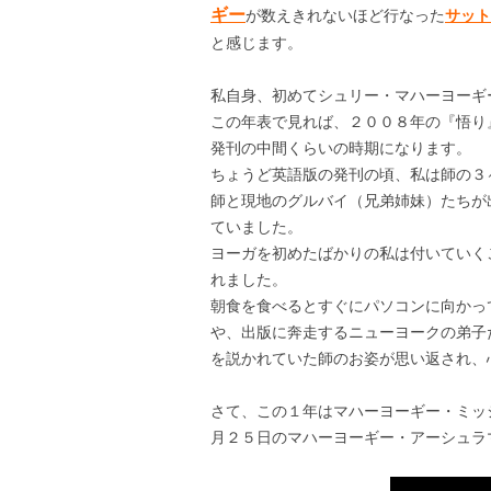
ギー
が数えきれないほど行なった
サット
と感じます。
私自身、初めてシュリー・マハーヨーギ
この年表で見れば、２００８年の『悟り』発
発刊の中間くらいの時期になります。
ちょうど英語版の発刊の頃、私は師の３
師と現地のグルバイ（兄弟姉妹）たちが
ていました。
ヨーガを初めたばかりの私は付いていく
れました。
朝食を食べるとすぐにパソコンに向かっ
や、出版に奔走するニューヨークの弟子
を説かれていた師のお姿が思い返され、
さて、この１年はマハーヨーギー・ミッ
月２５日のマハーヨーギー・アーシュラ