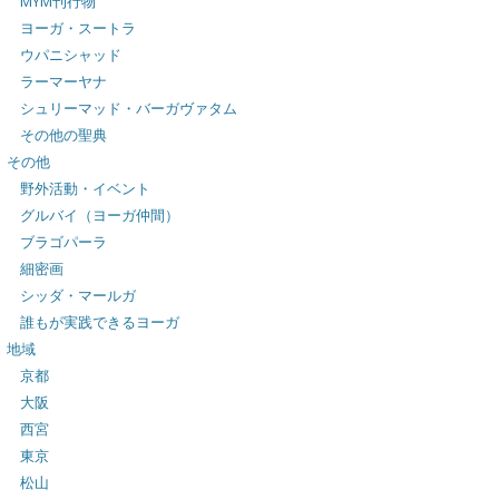
MYM刊行物
ヨーガ・スートラ
ウパニシャッド
ラーマーヤナ
シュリーマッド・バーガヴァタム
その他の聖典
その他
野外活動・イベント
グルバイ（ヨーガ仲間）
ブラゴパーラ
細密画
シッダ・マールガ
誰もが実践できるヨーガ
地域
京都
大阪
西宮
東京
松山