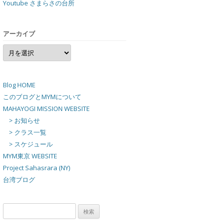
Youtube さまらさの台所
アーカイブ
ア
ー
カ
イ
ブ
Blog HOME
このブログとMYMについて
MAHAYOGI MISSION WEBSITE
> お知らせ
> クラス一覧
> スケジュール
MYM東京 WEBSITE
Project Sahasrara (NY)
台湾ブログ
検
索: