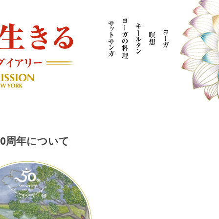
AYOGI MISSION ブログ
50周年について