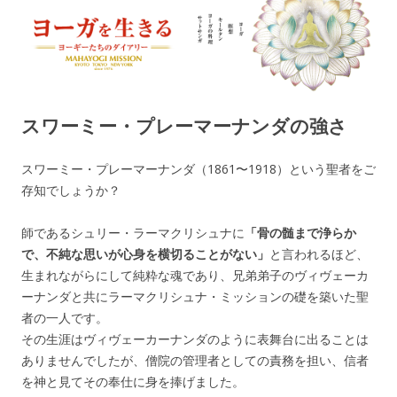
ヨーガを生きる — MAHAYOGI
ヨーギーたちのダイアリー
MISSION ブログ
スワーミー・プレーマーナンダの強さ
スワーミー・プレーマーナンダ（1861〜1918）という聖者をご
存知でしょうか？
師であるシュリー・ラーマクリシュナに
「骨の髄まで浄らか
で、不純な思いが心身を横切ることがない」
と言われるほど、
生まれながらにして純粋な魂であり、兄弟弟子のヴィヴェーカ
ーナンダと共にラーマクリシュナ・ミッションの礎を築いた聖
者の一人です。
その生涯はヴィヴェーカーナンダのように表舞台に出ることは
ありませんでしたが、僧院の管理者としての責務を担い、信者
を神と見てその奉仕に身を捧げました。