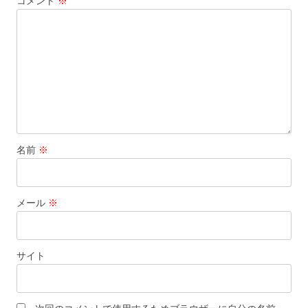
コメント
※
シ
ョ
ン
名前
※
メール
※
サイト