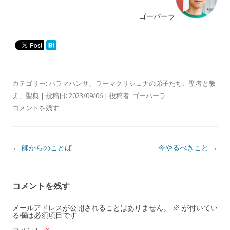
ゴーパーラ
カテゴリー:
パラマハンサ
、
ラーマクリシュナの弟子たち
、
聖者と教
え
、
聖典
| 投稿日:
2023/09/06
|
投稿者:
ゴーパーラ
コメントを残す
投
←
師からのことば
今やるべきこと
→
稿
ナ
コメントを残す
ビ
ゲ
メールアドレスが公開されることはありません。
※
が付いてい
る欄は必須項目です
ー