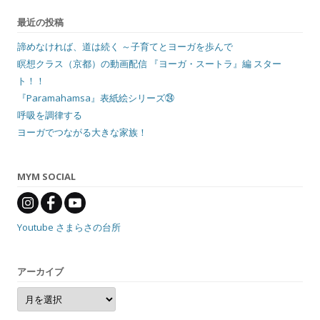
最近の投稿
諦めなければ、道は続く ～子育てとヨーガを歩んで
瞑想クラス（京都）の動画配信 『ヨーガ・スートラ』編 スター
ト！！
『Paramahamsa』表紙絵シリーズ㉔
呼吸を調律する
ヨーガでつながる大きな家族！
MYM SOCIAL
Youtube さまらさの台所
アーカイブ
ア
ー
カ