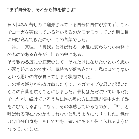
“
まず自分を、それから神を信じよ”
日々悩みや苦しみに翻弄されている自分に自信が持てず、これ
でヨーガを実践しているといえるのかモヤモヤしていた時に目
に飛び込んでき
たのが、この
言葉でした。
「神」「真理」「真我」と呼ばれる、永遠に変わらない純粋そ
のものである存在が、誰もの中にある。
そう教わる度に心底安心して、それだけになりたいという思い
が湧き起こるのですが、気持ちが落ち込むと、私にはできない
という思いの方が勝ってしまう状態でした。
この堂々巡りから抜け出したくて、ネガティブな思いが湧いた
らこの言葉を呟くことにしました。最初はただ呟いているだけ
でしたが、続けているうちに胸の奥の方に意識が集中されて熱
を帯びてくるようになり、その体感しているものが、「神」と
呼ばれる存在なのかもしれないと思うようになりました。気付
けば
自分自身を、そして神を、確かにあると信じられるように
なっていました。