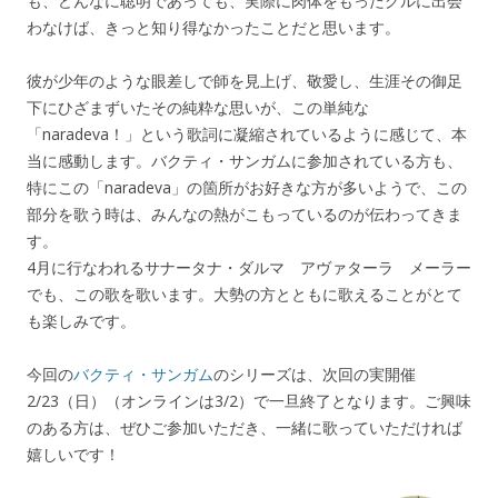
も、どんなに聡明であっても、実際に肉体をもったグルに出会
わなけば、きっと知り得なかったことだと思います。
彼が少年のような眼差しで師を見上げ、敬愛し、生涯その御足
下にひざまずいたその純粋な思いが、この単純な
「naradeva！」という歌詞に凝縮されているように感じて、本
当に感動します。バクティ・サンガムに参加されている方も、
特にこの「naradeva」の箇所がお好きな方が多いようで、この
部分を歌う時は、みんなの熱がこもっているのが伝わってきま
す。
4月に行なわれるサナータナ・ダルマ アヴァターラ メーラー
でも、この歌を歌います。大勢の方とともに歌えることがとて
も楽しみです。
今回の
バクティ・サンガム
のシリーズは、次回の実開催
2/23（日）（オンラインは3/2）で一旦終了となります。ご興味
のある方は、ぜひご参加いただき、一緒に歌っていただければ
嬉しいです！