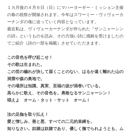
１カ月後の４月６日（日）にマハーヨーギー・ミッション主催
の春の祝祭が開催されます。今年はスワーミー・ヴィヴェーカ
ーナンダの魂に迫っていく内容となっています。
最近私は、ヴィヴェーカーナンダが作られた『サンニャーシン
の詩』というものを読み、その力強い詩に感銘を受けましたの
でご紹介（詩の一部を掲載）させていただきます。
この音色を呼び起こせ！
その歌は生まれた。
この世の穢れが決して届くことのない、はるか遠く離れた山の
洞窟や森の奥地で。
その場所は知識、真実、至福の波が渦巻いている。
高らかに歌え、その音色を。勇敢なるサンニャーシン！
唱えよ オーム・タット・サット オーム！
汝の足枷を取り払え！
愛と憎しみ、善と悪、すべての二元的束縛を。
知りなさい。奴隷は奴隷であり、優しく撫でられようとも、ム