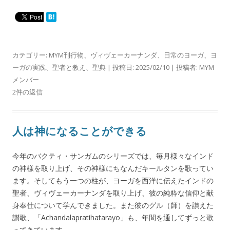
カテゴリー:
MYM刊行物
、
ヴィヴェーカーナンダ
、
日常のヨーガ
、
ヨ
ーガの実践
、
聖者と教え
、
聖典
| 投稿日:
2025/02/10
|
投稿者:
MYM
メンバー
2件の返信
人は神になることができる
今年のバクティ・サンガムのシリーズでは、毎月様々なインド
の神様を取り上げ、その神様にちなんだキールタンを歌ってい
ます。そしてもう一つの柱が、ヨーガを西洋に伝えたインドの
聖者、ヴィヴェーカーナンダを取り上げ、彼の純粋な信仰と献
身奉仕について学んできました。また彼のグル（師）を讃えた
讃歌、「Achandalapratihatarayo」も、年間を通してずっと歌
ってきています。