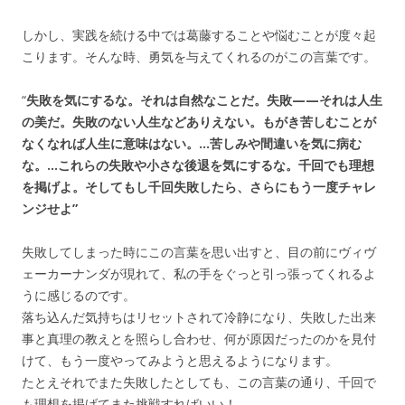
しかし、実践を続ける中では葛藤することや悩むことが度々起
こります。そんな時、勇気を与えてくれるのがこの言葉です。
“
失敗を気にするな。それは自然なことだ。失敗——それは人生
の美だ。失敗のない人生などありえない。もがき苦しむことが
なくなれば人生に意味はない。…苦しみや間違いを気に病む
な。…これらの失敗や小さな後退を気にするな。千回でも理想
を掲げよ。そしてもし千回失敗したら、さらにもう一度チャレ
ンジせよ”
失敗してしまった時にこの言葉を思い出すと、目の前に
ヴィヴ
ェーカーナンダが現れて、私の手をぐっと引っ張ってくれるよ
うに感じるのです。
落ち込んだ気持ちはリセットされて冷静になり、失敗した出来
事と真理の教えとを照らし合わせ、何が原因だったのかを見付
けて、もう一度やってみようと思えるようになります。
たとえそれでまた失敗したとしても、この言葉の通り、千回で
も理想を掲げてまた挑戦すればいい！