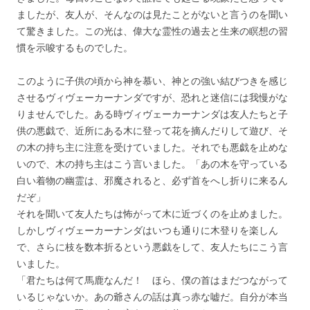
ましたが、友人が、そんなのは見たことがないと言うのを聞い
て驚きました。この光は、偉大な霊性の過去と生来の瞑想の習
慣を示唆するものでした。
このように子供の頃から神を慕い、神との強い結びつきを感じ
させるヴィヴェーカーナンダですが、恐れと迷信には我慢がな
りませんでした。ある時ヴィヴェーカーナンダは友人たちと子
供の悪戯で、近所にある木に登って花を摘んだりして遊び、そ
の木の持ち主に注意を受けていました。それでも悪戯を止めな
いので、木の持ち主はこう言いました。「あの木を守っている
白い着物の幽霊は、邪魔されると、必ず首をへし折りに来るん
だぞ」
それを聞いて友人たちは怖がって木に近づくのを止めました。
しかしヴィヴェーカーナンダはいつも通りに木登りを楽しん
で、さらに枝を数本折るという悪戯をして、友人たちにこう言
いました。
「君たちは何て馬鹿なんだ！ ほら、僕の首はまだつながって
いるじゃないか。あの爺さんの話は真っ赤な嘘だ。自分が本当