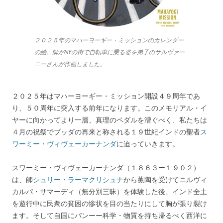
２０２５年のマハーヨーギー・ミッションのカレンダー
の絵。師がNYの街で自転車に乗る姿を弟子のサルヴァー
ニーさんが作画しました。
２０２５年はマハーヨーギー・ミッション開設４９周年であ
り、５０周年に突入する前年になります。このメモリアル・イ
ヤーに向かってより一層、真理のペダルを漕ぐべく、私たちは
４月の祝祭でブッダの再来と称される１９世紀インドの聖者
ス
ワーミー・ヴィヴェーカーナンダ
に迫っていきます。
スワーミー・ヴィヴェーカーナンダ（１８６３ー１９０２）
は、師
シュリー・ラーマクリシュナ
から薫陶を受けてニルヴィ
カルパ・サマーディ（無分別三昧）を体験した後、インド全土
を遊行中に民衆の貧困の惨状を目の当たりにして胸が張り裂け
ます。そして自国にパンーー科学・物質を持ち帰るべく西洋に