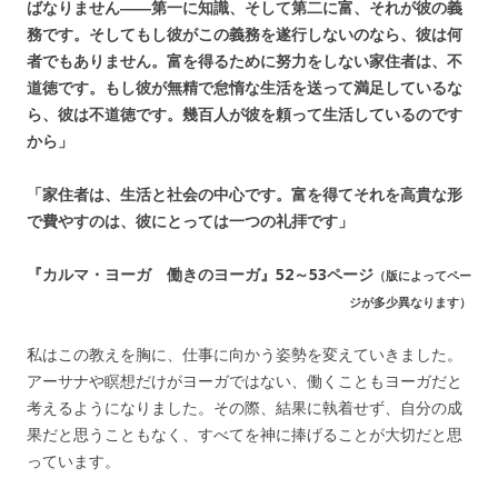
ばなりません――第一に知識、そして第二に富、それが彼の義
務です。そしてもし彼がこの義務を遂行しないのなら、彼は何
者でもありません。富を得るために努力をしない家住者は、不
道徳です。もし彼が無精で怠惰な生活を送って満足しているな
ら、彼は不道徳です。幾百人が彼を頼って生活しているのです
から」
「家住者は、生活と社会の中心です。富を得てそれを高貴な形
で費やすのは、彼にとっては一つの礼拝です」
『カルマ・ヨーガ 働きのヨーガ』52～53ページ
（版によってペー
ジが多少異なります）
私はこの教えを胸に、仕事に向かう姿勢を変えていきました。
アーサナや瞑想だけがヨーガではない、働くこともヨーガだと
考えるようになりました。その際、結果に執着せず、自分の成
果だと思うこともなく、すべてを神に捧げることが大切だと思
っています。