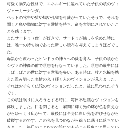
可愛く陽気な性格で、エネルギーに溢れていた子供の頃のヴィ
ヴェーカーナンダ。
ペットの牝牛や猿や鳩や孔雀を可愛がっていたそうで、それを
聞くと鳥や動物に対する愛情を持ち、命を大切にされていたこ
とを感じます。
またサードゥ（僧）が好きで、サードゥが施しを求めた時に
は、唯一の持ち物であった新しい腰布を与えてしまうほどでし
た。
母親から教わったヒンドゥの神々への愛を育み、子供の頃から
シヴァの神像の前で瞑想を行なっていました。瞑想の最中には
しばしばこの世に対する意識を失い、ある時は、杖と水椀を携
えた澄み切った表情の光り輝く人のヴィジョンが見えました。
それはおそらく仏陀のヴィジョンだったと、後に思われたそう
です。
この頃は眠りに入ろうとする時に、毎日不思議なヴィジョンを
体験しました。目を閉じると、眉間に輝く光の球が色を変えな
がらゆっくり広がって、最後には全身に白い光を浴びせながら
破裂するのです。この光を見つめながら徐々に眠りに落ちてい
きました。毎日のことなので誰にでも起こる現象だと思ってい