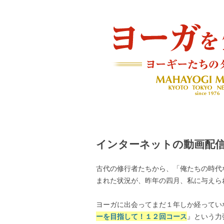
ヨーギーたちのダイアリー
ヨーガを生きる — MAH
インターネットの動画配
古代の修行者たちから、「俺たちの時代
まれた状況が、昨年の四月、私に与えら
ヨーガに出会ってまだ１年しか経ってい
ーを目指して！１２回コース
』という力