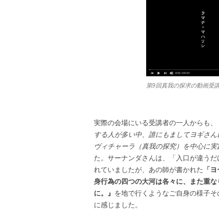
第9回真我の探求の動画受
実際の会場にいる受講者の一人からも、
する人が多い中、誰にもましてヨギさん
ヴィチャーラ（真我の探究）を中心に実
た。サーナンダさんは、「入口が違うだ
れていましたが、あの師が書かれた
「ヨ
身行為の四つの大河は各々に、また重な
に。』
を地で行くようなご自身の様子そ
に感じました。