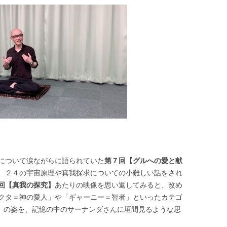
について涙ながらに語られていた
第７回【グルへの愛と献
、２４の宇宙原理や真我探求についての小難しい話をされ
回【真我の探究】
あたりの映像を思い返してみると、改め
クタ＝神の愛人」や「ギャーニー＝智者」といったカテゴ
ー』の姿を、記憶の中のサーナンダさんに垣間見るような思