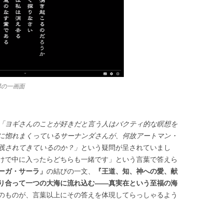
講の一画面
「ヨギさんのことが好きだと言う人はバクティ的な瞑想を
に惚れまくっているサーナンダさんが、何故アートマン・
践されてきているのか？」
という疑問が呈されていまし
けで中に入ったらどちらも一緒です」という言葉で答えら
ーガ・サーラ」
の結びの一文、
『王道、知、神への愛、献
り合って一つの大海に流れ込む――真実在という至福の海
のものが、言葉以上にその答えを体現してらっしゃるよう