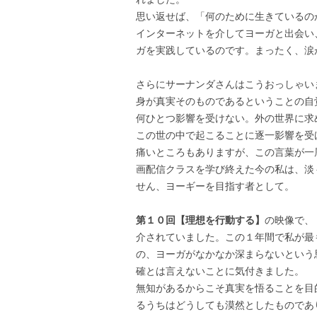
思い返せば、「何のために生きているの
インターネットを介してヨーガと出会い
ガを実践しているのです。まったく、涙
さらにサーナンダさんはこうおっしゃい
身が真実そのものであるということの自
何ひとつ影響を受けない。外の世界に求
この世の中で起こることに逐一影響を受
痛いところもありますが、この言葉が一
画配信クラスを学び終えた今の私は、淡
せん、ヨーギーを目指す者として。
第１０回【理想を行動する】
の映像で、
介されていました。この１年間で私が最
の、ヨーガがなかなか深まらないという
確とは言えないことに気付きました。
無知があるからこそ真実を悟ることを目
るうちはどうしても漠然としたものであ