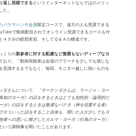
り返し視聴できる
というインターネットならではのメリッ
した。
た
パラマハンサ会員
限定コースで、遠方の人も受講できる
uTubeで動画配信されてオンライン受講できるコースも付
と４５分の瞑想実習、そしてＱ＆Ａの構成です。
っくりの
新参者に対する配慮など微塵もないディープなヨ
ており、「動画視聴者は会場のプラーナを少しでも感じな
を意識するまでもなく、毎回、モニター越しに熱いものを
ンダさんについて、
「サーナンダさんは、ラージャ・ヨー
真知のヨーガ）の話をするときはとても知性的・論理的だ
ーガ）の話をするときは敬虔なバクタ（神を信愛する者）
でそういった話をすること自体も、聞いた人が少しでもヨ
他者への思いに根ざしたカルマ・ヨーガ（行為のヨーガ）
という講師像を聞いたことがあります。