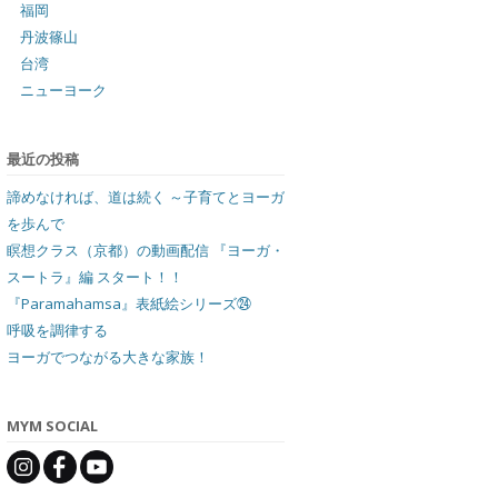
福岡
丹波篠山
台湾
ニューヨーク
最近の投稿
諦めなければ、道は続く ～子育てとヨーガ
を歩んで
瞑想クラス（京都）の動画配信 『ヨーガ・
スートラ』編 スタート！！
『Paramahamsa』表紙絵シリーズ㉔
呼吸を調律する
ヨーガでつながる大きな家族！
MYM SOCIAL