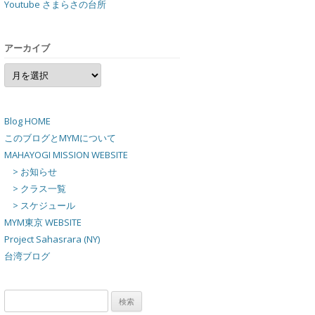
Youtube さまらさの台所
アーカイブ
ア
ー
カ
イ
ブ
Blog HOME
このブログとMYMについて
MAHAYOGI MISSION WEBSITE
> お知らせ
> クラス一覧
> スケジュール
MYM東京 WEBSITE
Project Sahasrara (NY)
台湾ブログ
検
索: