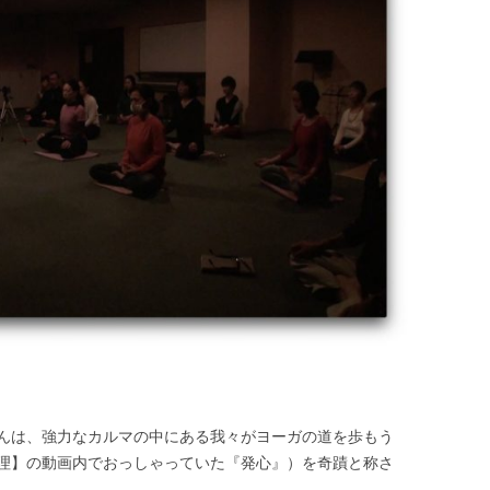
んは、強力なカルマの中にある我々がヨーガの道を歩もう
理】の動画内でおっしゃっていた『発心』）を奇蹟と称さ