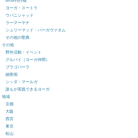
MYM刊行物
ヨーガ・スートラ
ウパニシャッド
ラーマーヤナ
シュリーマッド・バーガヴァタム
その他の聖典
その他
野外活動・イベント
グルバイ（ヨーガ仲間）
ブラゴパーラ
細密画
シッダ・マールガ
誰もが実践できるヨーガ
地域
京都
大阪
西宮
東京
松山