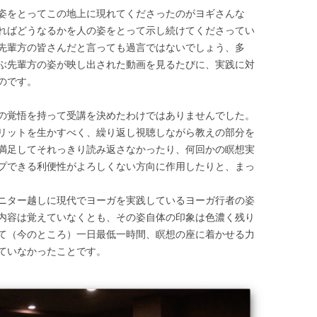
姿をとってこの地上に現れてくださったのがヨギさんな
ればどうなるかを人の姿をとって示し続けてくださってい
先輩方の皆さんだと言っても過言ではないでしょう、多
ぶ先輩方の姿が映し出された動画を見るたびに、実践に対
のです。
の覚悟を持って受講を決めたわけではありませんでした。
リットを生かすべく、繰り返し視聴しながら教えの部分を
満足してそれっきり読み返さなかったり、何回かの瞑想実
プできる利便性がよろしくない方向に作用したりと、まっ
ニター越しに現代でヨーガを実践しているヨーガ行者の姿
内容は覚えていなくとも、その姿自体の印象は色濃く残り
て（今のところ）一日最低一時間、瞑想の座に着かせる力
ていなかったことです。