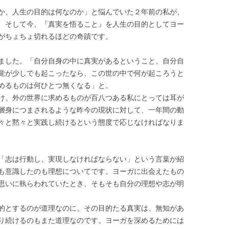
か、人生の目的は何なのか」と悩んでいた２年前の私が、
、そして今、『真実を悟ること』を人生の目的としてヨー
がちょちょ切れるほどの奇蹟です。
ました。「自分自身の中に真実があるということ、自分自
覚が少しでも起こったなら、この世の中で何が起ころうと
めるものは何ひとつ無くなる」と。
け、外の世界に求めるものが百八つある私にとっては耳が
層身につまされるような昨今の現状に対して、一年間の動
々と黙々と実践し続けるという態度で応じなければなりま
「志は行動し、実現しなければならない」という言葉が紹
も意識したのも理想についてです。ヨーガに出会えたもの
思いに執らわれていたとき、そもそも自分の理想や志が明
的とするのが道理なのに、その目的たる真実は、無知があ
り続けるのもまた道理なのです。ヨーガを深めるためには