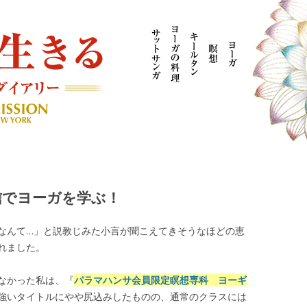
AYOGI MISSION ブログ
信でヨーガを学ぶ！
なんて…」と説教じみた小言が聞こえてきそうなほどの恵
れました。
なかった私は、『
パラマハンサ会員限定瞑想専科 ヨーギ
強いタイトルにやや尻込みしたものの、通常のクラスには