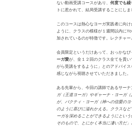
ない動画受講コースがあり、
何度でも繰
トに惹かれて、結局受講することにしま
このコースは熱心なヨーガ実践者に向け
ように、クラスの模様が１週間以内にYo
加されているのが特徴です。レクチャー
会員限定というだけあって、おっかなび
ーガ愛
が、全１２回のクラス全てを貫い
がら受講をするように」とのアドバイス
感じながら視聴させていただきました。
ある先輩から、今回の講師であるサーナ
ガ（王道ヨーガ）やギャーナ・ヨーガ（
が、バクティ・ヨーガ（神への信愛のヨ
のように喜びに溢れかえる。クラスなど
ーガを深めることができるようにという
そのもので、とにかく本当に凄い方だ」