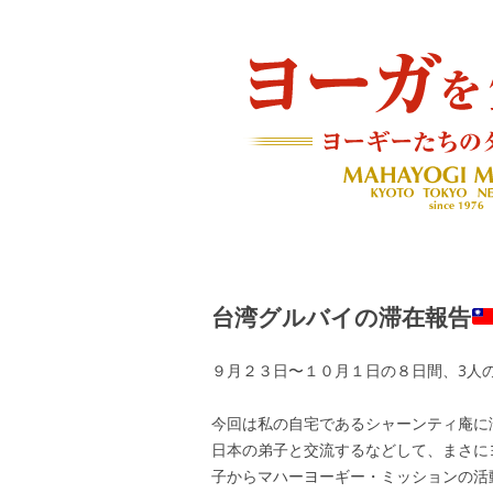
ヨーギーたちのダイアリー
ヨーガを生きる — MAH
台湾グルバイの滞在報告
９月２３日〜１０月１日の８日間、3人
今回は私の自宅であるシャーンティ庵に
日本の弟子と交流するなどして、まさに
子からマハーヨーギー・ミッションの活