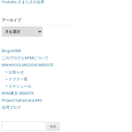
Youtube さまらさの台所
アーカイブ
ア
ー
カ
イ
ブ
Blog HOME
このブログとMYMについて
MAHAYOGI MISSION WEBSITE
> お知らせ
> クラス一覧
> スケジュール
MYM東京 WEBSITE
Project Sahasrara (NY)
台湾ブログ
検
索: