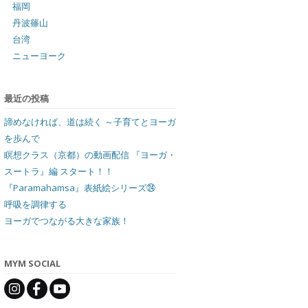
福岡
丹波篠山
台湾
ニューヨーク
最近の投稿
諦めなければ、道は続く ～子育てとヨーガ
を歩んで
瞑想クラス（京都）の動画配信 『ヨーガ・
スートラ』編 スタート！！
『Paramahamsa』表紙絵シリーズ㉔
呼吸を調律する
ヨーガでつながる大きな家族！
MYM SOCIAL