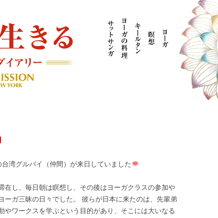
AYOGI MISSION ブログ
の台湾グルバイ（仲間）が来日していました
滞在し、毎日朝は瞑想し、その後はヨーガクラスの参加や
ヨーガ三昧の日々でした。 彼らが日本に来たのは、先輩弟
動やワークスを学ぶという目的があり、そこには大いなる