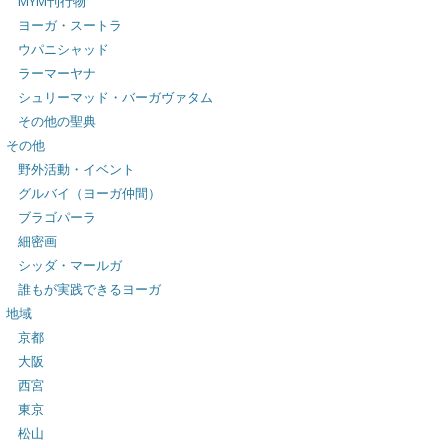
MYM刊行物
ヨーガ・スートラ
ウパニシャッド
ラーマーヤナ
シュリーマッド・バーガヴァタム
その他の聖典
その他
野外活動・イベント
グルバイ（ヨーガ仲間）
ブラゴパーラ
細密画
シッダ・マールガ
誰もが実践できるヨーガ
地域
京都
大阪
西宮
東京
松山