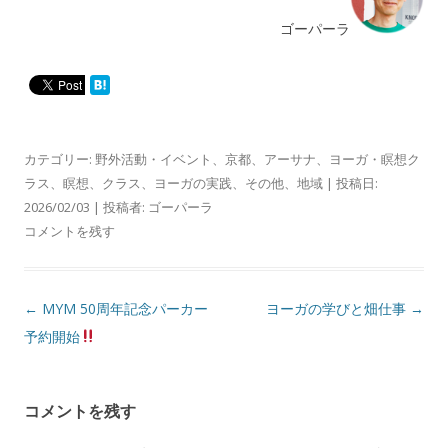
ゴーパーラ
カテゴリー:
野外活動・イベント
、
京都
、
アーサナ
、
ヨーガ・瞑想ク
ラス
、
瞑想
、
クラス
、
ヨーガの実践
、
その他
、
地域
| 投稿日:
2026/02/03
|
投稿者:
ゴーパーラ
コメントを残す
投
←
MYM 50周年記念パーカー
ヨーガの学びと畑仕事
→
稿
予約開始
ナ
ビ
コメントを残す
ゲ