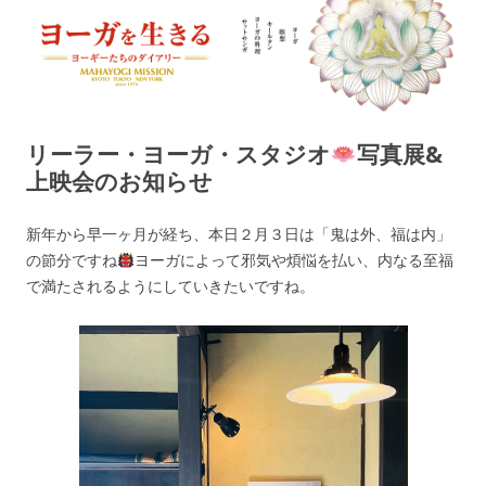
ヨーガを生きる — MAHAYOGI
ヨーギーたちのダイアリー
MISSION ブログ
リーラー・ヨーガ・スタジオ
写真展&
上映会のお知らせ
新年から早一ヶ月が経ち、本日２月３日は「鬼は外、福は内」
の節分ですね
ヨーガによって邪気や煩悩を払い、内なる至福
で満たされるようにしていきたいですね。