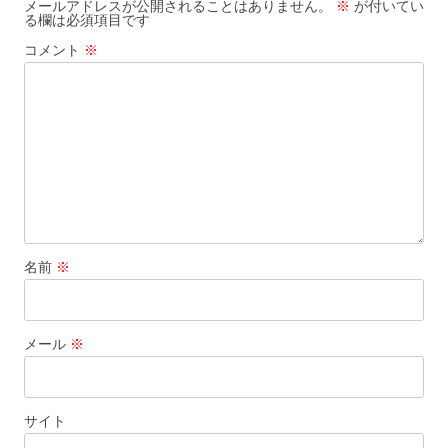
ー
メールアドレスが公開されることはありません。
※
が付いてい
る欄は必須項目です
シ
コメント
※
ョ
ン
名前
※
メール
※
サイト