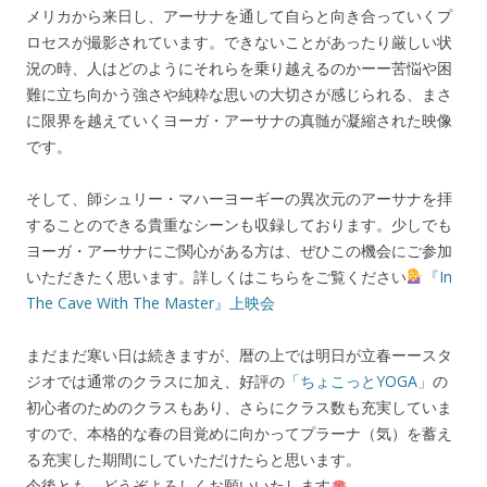
メリカから来日し、アーサナを通して自らと向き合っていくプ
ロセスが撮影されています。できないことがあったり厳しい状
況の時、人はどのようにそれらを乗り越えるのかーー苦悩や困
難に立ち向かう強さや純粋な思いの大切さが感じられる、まさ
に限界を越えていくヨーガ・アーサナの真髄が凝縮された映像
です。
そして、師シュリー・マハーヨーギーの異次元のアーサナを拝
することのできる貴重なシーンも収録しております。少しでも
ヨーガ・アーサナにご関心がある方は、ぜひこの機会にご参加
いただきたく思います。詳しくはこちらをご覧ください
『In
The Cave With The Master』上映会
まだまだ寒い日は続きますが、暦の上では明日が立春ーースタ
ジオでは通常のクラスに加え、好評の
「ちょこっとYOGA」
の
初心者のためのクラスもあり、さらにクラス数も充実していま
すので、本格的な春の目覚めに向かってプラーナ（気）を蓄え
る充実した期間にしていただけたらと思います。
今後とも、どうぞよろしくお願いいたします