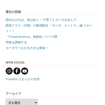
最近の投稿
諦めなければ、道は続く ～子育てとヨーガを歩んで
瞑想クラス（京都）の動画配信 『ヨーガ・スートラ』編 スター
ト！！
『Paramahamsa』表紙絵シリーズ㉔
呼吸を調律する
ヨーガでつながる大きな家族！
MYM SOCIAL
Youtube さまらさの台所
アーカイブ
ア
ー