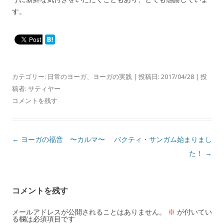
す。
カテゴリー:
日常のヨーガ
、
ヨーガの実践
| 投稿日:
2017/04/28
|
投
稿者:
サティヤー
コメントを残す
投
←
ヨーガの福音 〜カルマ〜
バクティ・サンガム始まりまし
稿
た！
→
ナ
ビ
コメントを残す
ゲ
ー
メールアドレスが公開されることはありません。
※
が付いてい
る欄は必須項目です
シ