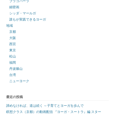
ブラゴパーラ
細密画
シッダ・マールガ
誰もが実践できるヨーガ
地域
京都
大阪
西宮
東京
松山
福岡
丹波篠山
台湾
ニューヨーク
最近の投稿
諦めなければ、道は続く ～子育てとヨーガを歩んで
瞑想クラス（京都）の動画配信 『ヨーガ・スートラ』編 スター