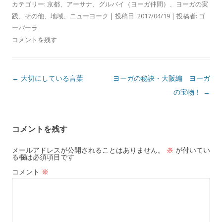
カテゴリー:
京都
、
アーサナ
、
グルバイ（ヨーガ仲間）
、
ヨーガの実
践
、
その他
、
地域
、
ニューヨーク
| 投稿日:
2017/04/19
|
投稿者:
ゴ
ーパーラ
コメントを残す
投
←
大切にしている言葉
ヨーガの秘訣・大阪編 ヨーガ
稿
の宝物！
→
ナ
ビ
コメントを残す
ゲ
ー
メールアドレスが公開されることはありません。
※
が付いてい
る欄は必須項目です
シ
コメント
※
ョ
ン