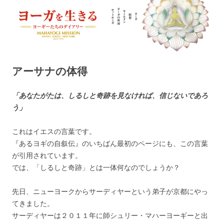
ヨーガを生きる — MAHAYOGI
ヨーギーたちのダイアリー
MISSION ブログ
アーサナの体得
「あなたがたは、しるしと奇跡を見なければ、信じないであろ
う」
これはイエスの言葉です。
『あるヨギの自叙伝』のいちばん最初のページにも、この言葉
が引用されています。
では、「しるしと奇跡」とは一体何なのでしょうか？
先日、ニューヨークからサーディヤーという弟子が京都にやっ
てきました。
サーディヤーは２０１１年に師シュリー・マハーヨーギーと出