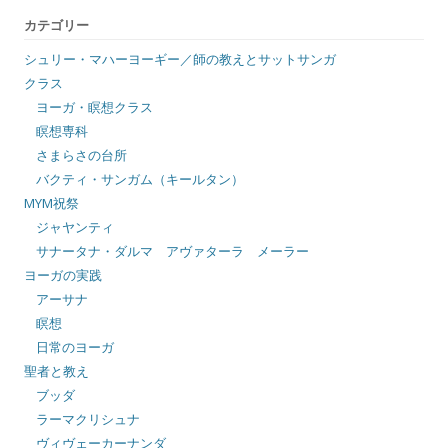
カテゴリー
シュリー・マハーヨーギー／師の教えとサットサンガ
クラス
ヨーガ・瞑想クラス
瞑想専科
さまらさの台所
バクティ・サンガム（キールタン）
MYM祝祭
ジャヤンティ
サナータナ・ダルマ アヴァターラ メーラー
ヨーガの実践
アーサナ
瞑想
日常のヨーガ
聖者と教え
ブッダ
ラーマクリシュナ
ヴィヴェーカーナンダ