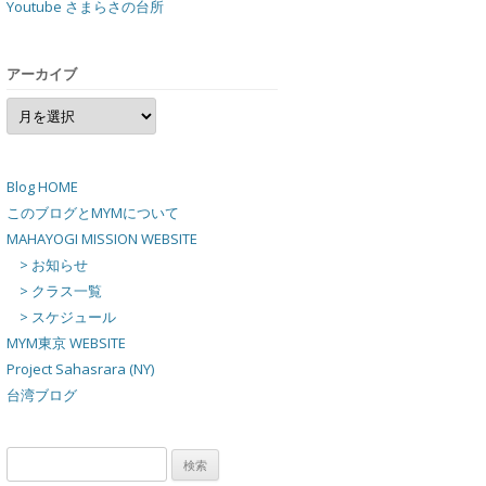
Youtube さまらさの台所
アーカイブ
ア
ー
カ
イ
ブ
Blog HOME
このブログとMYMについて
MAHAYOGI MISSION WEBSITE
> お知らせ
> クラス一覧
> スケジュール
MYM東京 WEBSITE
Project Sahasrara (NY)
台湾ブログ
検
索: