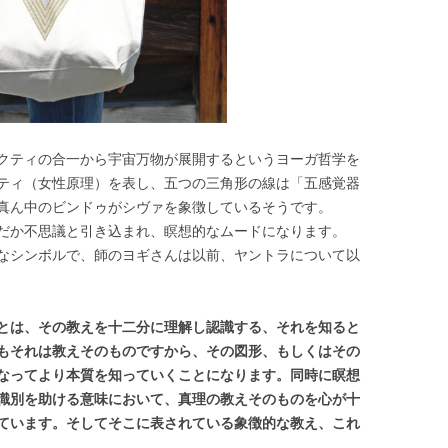
クティの合一から宇宙万物が展開するというヨーガ哲学を
ティ（女性原理）を表し、五つの三角形の線は「五感覚器
真ん中のビンドゥがシヴァを象徴しているそうです。
だか不思議と引き込まれ、瞑想的なムードになります。
なシンボルで、師のヨギさんは以前、ヤントラについて以
とは、その教えを十二分に理解し認識する、それを知ると
もそれは教えそのものですから、その図形、もしくはその
なってより本質を知っていくことになります。同時に瞑想
識別を助ける意味において、真理の教えそのものを心が十
ています。そしてそこに表されている象徴的な教え、これ