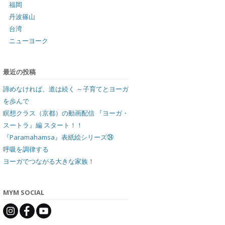
福岡
丹波篠山
台湾
ニューヨーク
最近の投稿
諦めなければ、道は続く ～子育てとヨーガ
を歩んで
瞑想クラス（京都）の動画配信 『ヨーガ・
スートラ』編 スタート！！
『Paramahamsa』表紙絵シリーズ㉔
呼吸を調律する
ヨーガでつながる大きな家族！
MYM SOCIAL