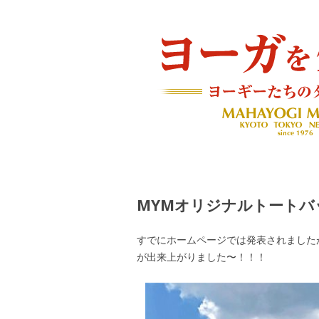
ヨーギーたちのダイアリー
ヨーガを生きる — MAH
MYMオリジナルトートバ
すでにホームページでは発表されました
が出来上がりました〜！！！