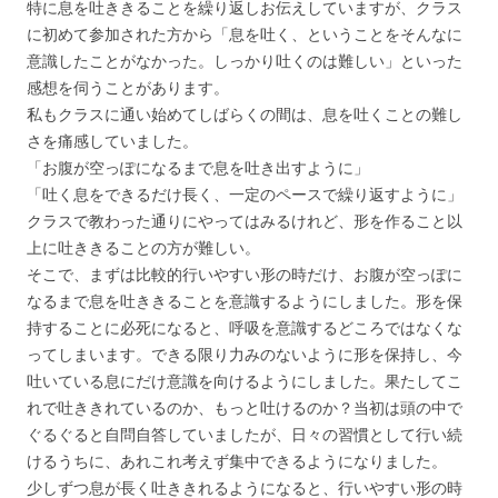
特に息を吐ききることを繰り返しお伝えしていますが、クラス
に初めて参加された方から「息を吐く、ということをそんなに
意識したことがなかった。しっかり吐くのは難しい」といった
感想を伺うことがあります。
私もクラスに通い始めてしばらくの間は、息を吐くことの難し
さを痛感していました。
「お腹が空っぽになるまで息を吐き出すように」
「吐く息をできるだけ長く、一定のペースで繰り返すように」
クラスで教わった通りにやってはみるけれど、形を作ること以
上に吐ききることの方が難しい。
そこで、まずは比較的行いやすい形の時だけ、お腹が空っぽに
なるまで息を吐ききることを意識するようにしました。形を保
持することに必死になると、呼吸を意識するどころではなくな
ってしまいます。できる限り力みのないように形を保持し、今
吐いている息にだけ意識を向けるようにしました。果たしてこ
れで吐ききれているのか、もっと吐けるのか？当初は頭の中で
ぐるぐると自問自答していましたが、日々の習慣として行い続
けるうちに、あれこれ考えず集中できるようになりました。
少しずつ息が長く吐ききれるようになると、行いやすい形の時