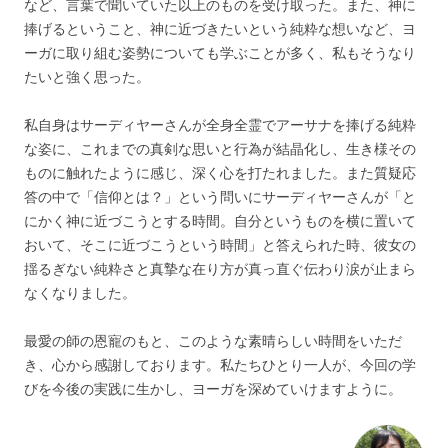
など、言葉で聞いていた以上のものを受け取った。また、神に
捧げるということ、神に近づきたいという純粋な想いなど、ヨ
ーガに取り組む姿勢についても学ぶことが多く、私もそうなり
たいと強く思った。
私自身はサーディヤーさんが全身全霊でアーサナを捧げる純粋
な姿に、これまでの真剣な思いと行為が結晶化し、生き様その
ものに触れたように感じ、深く心を打たれました。また質疑応
答の中で「信仰とは？」という問いにサーディヤーさんが「と
にかく神に近づこうとする時間。自分というものを横に置いて
おいて、そこに近づこうという時間」と答えられた時、彼女の
揺るぎない純粋さと真摯な在り方が真っ直ぐ伝わり涙が止まら
なくなりました。
最愛の師の恩寵のもと、このような素晴らしい時間をいただ
き、心から感謝しております。私たちひとり一人が、今回の学
びを今後の実践に生かし、ヨーガを深めていけますように。