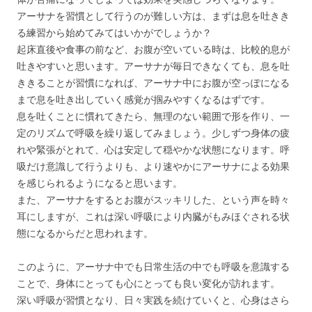
アーサナを習慣として行うのが難しい方は、まずは息を吐きき
る練習から始めてみてはいかがでしょうか？
起床直後や食事の前など、お腹が空いている時は、比較的息が
吐きやすいと思います。アーサナが毎日できなくても、息を吐
ききることが習慣になれば、アーサナ中にお腹が空っぽになる
まで息を吐き出していく感覚が掴みやすくなるはずです。
息を吐くことに慣れてきたら、無理のない範囲で形を作り、一
定のリズムで呼吸を繰り返してみましょう。少しずつ身体の疲
れや緊張がとれて、心は安定して穏やかな状態になります。呼
吸だけ意識して行うよりも、より速やかにアーサナによる効果
を感じられるようになると思います。
また、アーサナをするとお腹がスッキリした、という声を時々
耳にしますが、これは深い呼吸により内臓がもみほぐされる状
態になるからだと思われます。
このように、アーサナ中でも日常生活の中でも呼吸を意識する
ことで、身体にとっても心にとっても良い変化が訪れます。
深い呼吸が習慣となり、日々実践を続けていくと、心身はさら