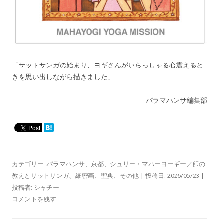
「サットサンガの始まり、ヨギさんがいらっしゃる心震えると
きを思い出しながら描きました」
パラマハンサ編集部
カテゴリー:
パラマハンサ
、
京都
、
シュリー・マハーヨーギー／師の
教えとサットサンガ
、
細密画
、
聖典
、
その他
| 投稿日:
2026/05/23
|
投稿者:
シャチー
コメントを残す