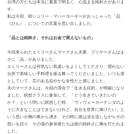
台湾の方たちは本当に素直で明るく、心温まる純朴さがありま
す。
私は今回、師シュリー・マハーヨーギーがおっしゃった「品
（ひん）」についての言葉を思い出しました。
「品とは純粋さ。それはお金で買えないもの」
今回来られたエミリーさんマークさん夫妻、プリヤーさんはま
さに「品」がありました。
エミリーさんは何気ない気遣いをよくしてくださり、慣れない
台所で美味しい手料理を振る舞ってくださいました。いつも凛
としていて、芯のある品やかな女性だと感じました。
夫のマークさんは、今回の滞在で「生きる目的」が明確になり
ました。瞑想クラスに参加して、「どう生きていきたいの
か？」という問いに瞑想した時、「ヴィヴェーカーナンダのよ
うに大きなことはできないけれど、自分を世界に捧げたい」と
いう思いが胸の奥から湧き、その時に彼は涙を流しながらその
思いを語り、その場の参加者たちは彼の純粋さに胸を打たれま
した。