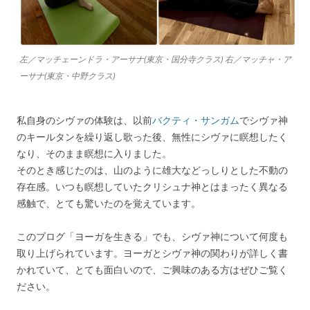
左／マッチェーンドラ・アーサナ(東京・国分寺クラス) 右／マッチャ・ア
ーサナ(東京・中野クラス)
私自身のシヴァの体験は、以前
バクティ・サンガム
でシヴァ神
のキールタンを繰り返し歌った後、無性にシヴァに瞑想したく
なり、そのまま瞑想に入りました。
そのとき感じたのは、山のように雄大などっしりとした不動の
存在感。いつも瞑想していたクリシュナ神とはまったく異なる
感触で、とても驚いたのを覚えています。
このブログ「ヨーガを生きる」でも、シヴァ神について何度も
取り上げられています。ヨーガとシヴァ神の関わりが詳しく書
かれていて、とても面白いので、ご興味のある方はぜひご覧く
ださい。