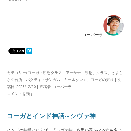
ゴーパーラ
カテゴリー:
ヨーガ・瞑想クラス
、
アーサナ
、
瞑想
、
クラス
、
さまら
さの台所
、
バクティ・サンガム（キールタン）
、
ヨーガの実践
| 投
稿日:
2025/12/30
|
投稿者:
ゴーパーラ
コメントを残す
ヨーガとインド神話～シヴァ神
インドの神様といえば、「シヴァ神」を思い浮かべる方も多い