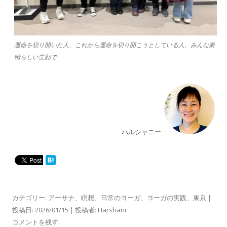
運命を切り開いた人、これから運命を切り開こうとしている人、みんな素
晴らしい笑顔で
ハルシャニー
カテゴリー:
アーサナ
、
瞑想
、
日常のヨーガ
、
ヨーガの実践
、
東京
|
投稿日:
2026/01/15
|
投稿者:
Harshani
コメントを残す